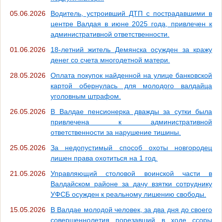
05.06.2026
Водитель, устроивший ДТП с пострадавшими в
центре Валдая в июне 2025 года, привлечен к
административной ответственности.
01.06.2026
18-летний житель Демянска осужден за кражу
денег со счета многодетной матери.
28.05.2026
Оплата покупок найденной на улице банковской
картой обернулась для молодого валдайца
уголовным штрафом.
26.05.2026
В Валдае пенсионерка дважды за сутки была
привлечена к административной
ответственности за нарушение тишины.
25.05.2026
За недопустимый способ охоты новгородец
лишен права охотиться на 1 год.
21.05.2026
Управляющий столовой воинской части в
Валдайском районе за дачу взятки сотруднику
УФСБ осужден к реальному лишению свободы.
15.05.2026
В Валдае молодой человек, за два дня до своего
совершеннолетия порезавший в ходе ссоры