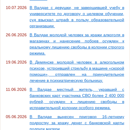
10.07.2026
В Валдае с девушки, не завершившей учебу в
университете по договору о целевом обучении,
суд взыскал штраф в пользу образовательной
организации.
26.06.2026
В Валдае молодой человек за кражи алкоголя в
магазинах и нанесение побоев осужден к
реальному лишению свободы в колонии строгого
режима.
19.06.2026
В Демянске молодой человек в алкогольном
психозе, устроивший стрельбу в машине «скорой
помощи», отправлен на принудительное
лечение в психиатрическую больницу.
11.06.2026
В Валдае местный житель, укравший с
банковских карт участника СВО более 2 400 000
рублей, осужден к лишению свободы в
исправительной колонии особого режима.
05.06.2026
В Валдае вынесен приговор 16-летнему
подростку за кражу денег с банковской карты
подруги матери.