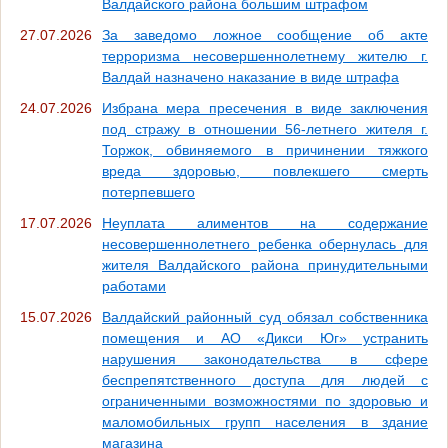
Валдайского района большим штрафом
27.07.2026
За заведомо ложное сообщение об акте
терроризма несовершеннолетнему жителю г.
Валдай назначено наказание в виде штрафа
24.07.2026
Избрана мера пресечения в виде заключения
под стражу в отношении 56-летнего жителя г.
Торжок, обвиняемого в причинении тяжкого
вреда здоровью, повлекшего смерть
потерпевшего
17.07.2026
Неуплата алиментов на содержание
несовершеннолетнего ребенка обернулась для
жителя Валдайского района принудительными
работами
15.07.2026
Валдайский районный суд обязал собственника
помещения и АО «Дикси Юг» устранить
нарушения законодательства в сфере
беспрепятственного доступа для людей с
ограниченными возможностями по здоровью и
маломобильных групп населения в здание
магазина