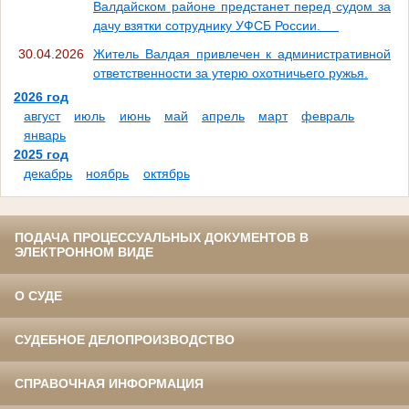
Валдайском районе предстанет перед судом за
дачу взятки сотруднику УФСБ России.
30.04.2026
Житель Валдая привлечен к административной
ответственности за утерю охотничьего ружья.
2026 год
август
июль
июнь
май
апрель
март
февраль
январь
2025 год
декабрь
ноябрь
октябрь
ПОДАЧА ПРОЦЕССУАЛЬНЫХ ДОКУМЕНТОВ В
ЭЛЕКТРОННОМ ВИДЕ
О СУДЕ
СУДЕБНОЕ ДЕЛОПРОИЗВОДСТВО
СПРАВОЧНАЯ ИНФОРМАЦИЯ